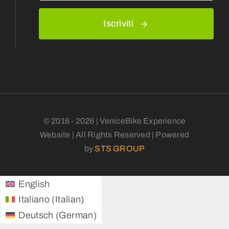
Iscriviti
© 2016 - 2026 | VeniceBike Experience
Website | All Rights Reserved | Powered
by
STS GROUP
English
Italian
Italiano
(
)
German
Deutsch
(
)